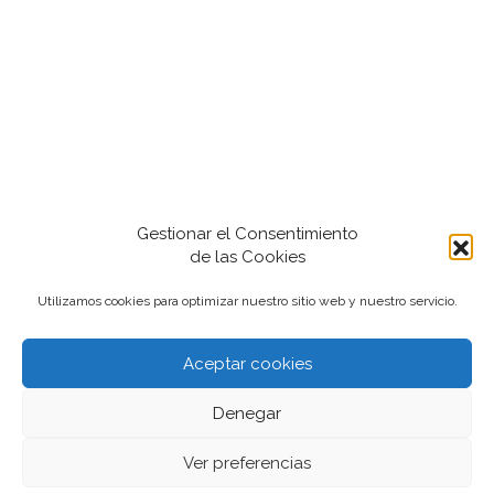
Gestionar el Consentimiento
de las Cookies
Utilizamos cookies para optimizar nuestro sitio web y nuestro servicio.
Aceptar cookies
2022-2024 iantfoto, todos los derechos
Denegar
reservados.
Ver preferencias