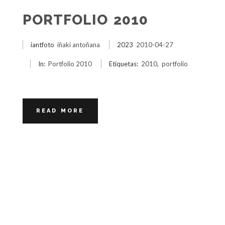
PORTFOLIO 2010
iantfoto
iñaki antoñana
2023
2010-04-27
In:
Portfolio 2010
Etiquetas:
2010
,
portfolio
READ MORE