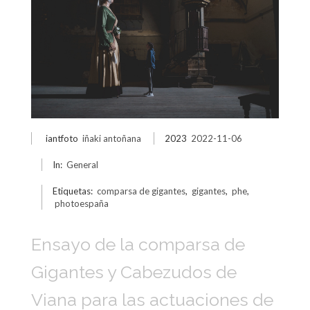
iantfoto
iñaki antoñana
2023
2022-11-06
In:
General
Etiquetas:
comparsa de gigantes
,
gigantes
,
phe
,
photoespaña
Ensayo de la comparsa de
Gigantes y Cabezudos de
Viana para las actuaciones de