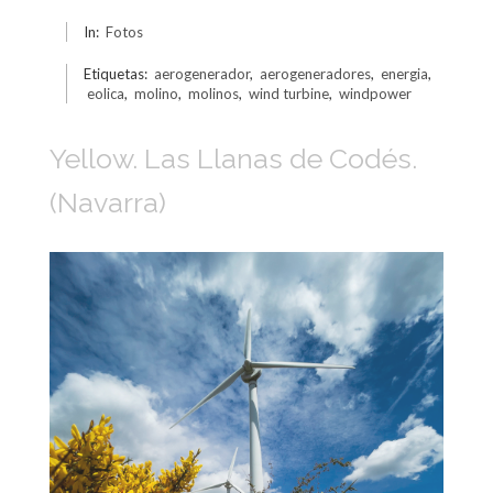
In:
Fotos
Etiquetas:
aerogenerador
,
aerogeneradores
,
energia
,
eolica
,
molino
,
molinos
,
wind turbine
,
windpower
Yellow. Las Llanas de Codés.
(Navarra)