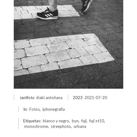
iantfoto
iñaki antoñana
2023
2021-07-20
In:
Fotos
,
iphonegrafía
Etiquetas:
blanco y negro
,
byn
,
fuji
,
fuji xt10
,
monochrome
,
streephoto
,
urbana