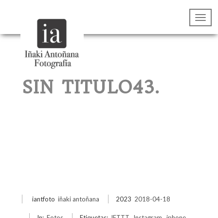
SIN TITULO43.
iantfoto
iñaki antoñana
2023
2018-04-18
In:
Fotos
Etiquetas:
IFTTT
,
Instagram
,
iphone