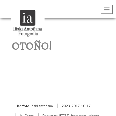
OTOÑO!
iantfoto
iñaki antoñana
2023
2017-10-17
In:
Fotos
Etiquetas:
IFTTT
,
Instagram
,
iphone