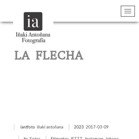
LA FLECHA
iantfoto
iñaki antoñana
2023
2017-03-09
In:
Fotos
Etiquetas:
IFTTT
,
Instagram
,
iphone