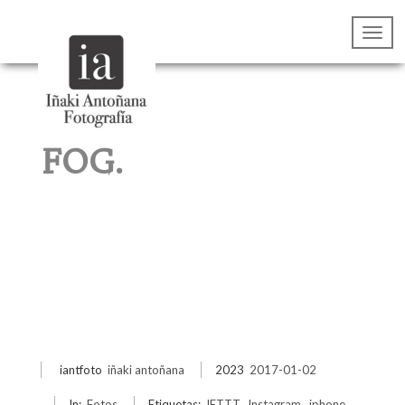
FOG.
iantfoto
iñaki antoñana
2023
2017-01-02
In:
Fotos
Etiquetas:
IFTTT
,
Instagram
,
iphone