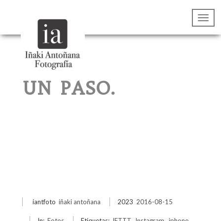
UN PASO.
iantfoto
iñaki antoñana
2023
2016-08-15
In:
Fotos
Etiquetas:
IFTTT
,
Instagram
,
iphone