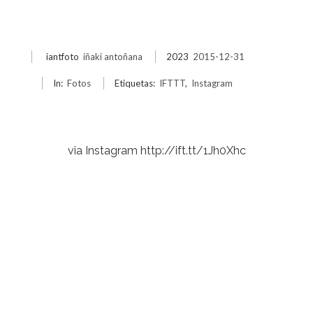
iantfoto
iñaki antoñana
2023
2015-12-31
In:
Fotos
Etiquetas:
IFTTT
,
Instagram
via Instagram http://ift.tt/1Jh0Xhc