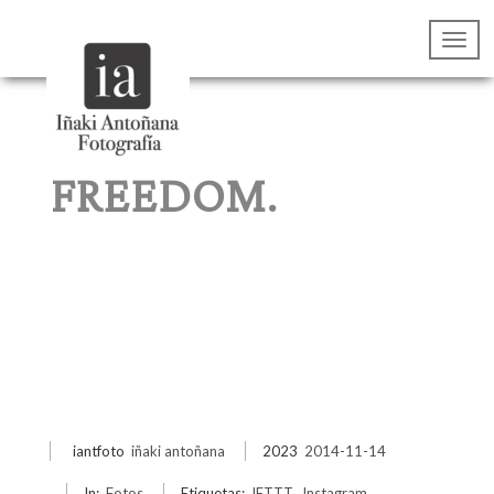
FREEDOM.
iantfoto
iñaki antoñana
2023
2014-11-14
In:
Fotos
Etiquetas:
IFTTT
,
Instagram