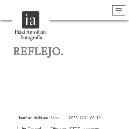
REFLEJO.
iantfoto
iñaki antoñana
2023
2014-05-19
In:
General
Etiquetas:
IFTTT
,
Instagram