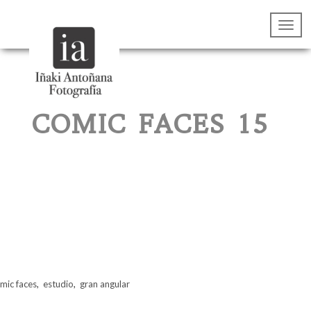
COMIC FACES 15
mic faces
,
estudio
,
gran angular