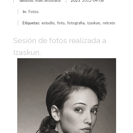
iantfoto
iñaki antoñana
2023
2012-04-08
In:
Fotos
Etiquetas:
estudio
,
foto
,
fotografia
,
izaskun
,
retrato
Sesión de fotos realizada a
Izaskun.