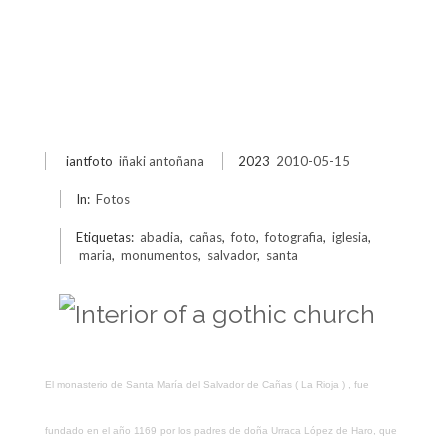
iantfoto
iñaki antoñana
2023
2010-05-15
In:
Fotos
Etiquetas:
abadia
,
cañas
,
foto
,
fotografia
,
iglesia
,
maria
,
monumentos
,
salvador
,
santa
El monasterio de Santa María del Salvador de Cañas ( La Rioja ) , fue
fundado en el año 1169 por los padres de doña Urraca López de Haro, que