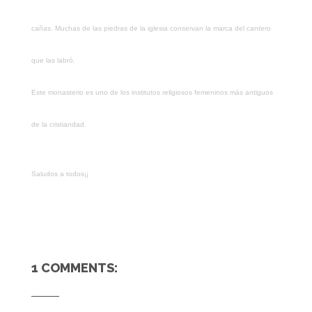
cañas. Muchas de las piedras de la iglesia conservan la marca del cantero
que las labró.
Este monasterio es uno de los institutos religiosos femeninos más antiguos
de la cristiandad.
Saludos a todos¡¡
1 COMMENTS: