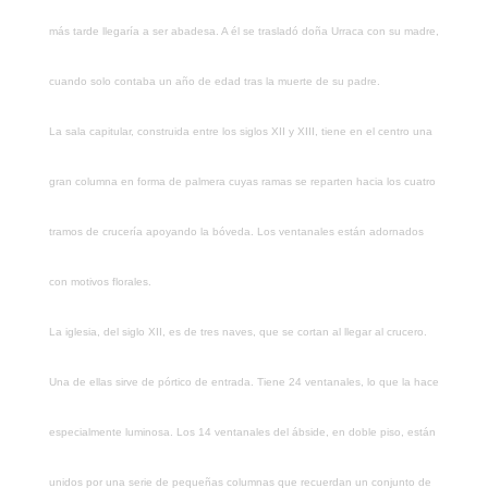
más tarde llegaría a ser abadesa. A él se trasladó doña Urraca con su madre,
cuando solo contaba un año de edad tras la muerte de su padre.
La sala capitular, construida entre los siglos XII y XIII, tiene en el centro una
gran columna en forma de palmera cuyas ramas se reparten hacia los cuatro
tramos de crucería apoyando la bóveda. Los ventanales están adornados
con motivos florales.
La iglesia, del siglo XII, es de tres naves, que se cortan al llegar al crucero.
Una de ellas sirve de pórtico de entrada. Tiene 24 ventanales, lo que la hace
especialmente luminosa. Los 14 ventanales del ábside, en doble piso, están
unidos por una serie de pequeñas columnas que recuerdan un conjunto de