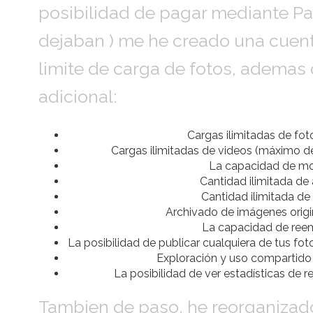
posibilidad de pagar mediante Pa
dejaban ) me he creado una cuent
limite de carga de fotos, ademas
adicional:
Cargas ilimitadas de fot
Cargas ilimitadas de videos (máximo d
La capacidad de mo
Cantidad ilimitada d
Cantidad ilimitada d
Archivado de imágenes origin
La capacidad de ree
La posibilidad de publicar cualquiera de tus fo
Exploración y uso compartido s
La posibilidad de ver estadísticas de r
Tambien de paso, he reorganizado