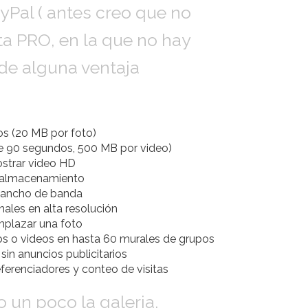
yPal ( antes creo que no
a PRO, en la que no hay
 de alguna ventaja
os (20 MB por foto)
e 90 segundos, 500 MB por video)
strar video HD
e almacenamiento
e ancho de banda
ales en alta resolución
mplazar una foto
tos o videos en hasta 60 murales de grupos
in anuncios publicitarios
eferenciadores y conteo de visitas
 un poco la galeria,