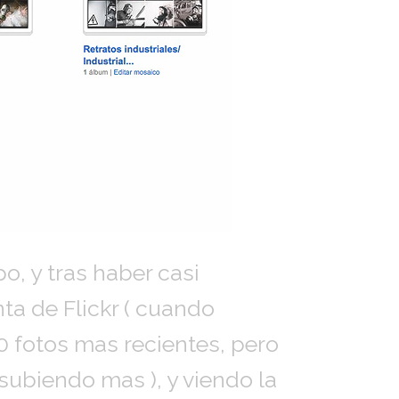
, y tras haber casi
ta de Flickr ( cuando
00 fotos mas recientes, pero
subiendo mas ), y viendo la