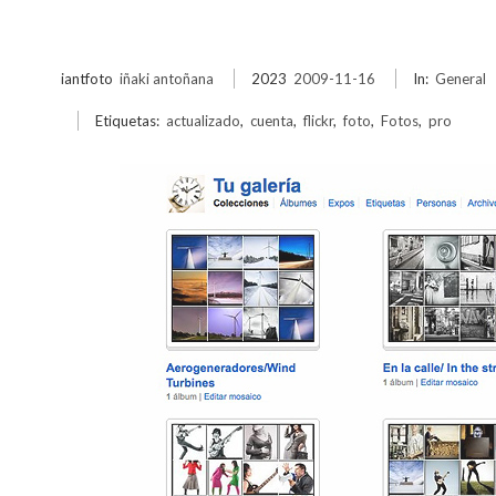
iantfoto
iñaki antoñana
2023
2009-11-16
In:
General
Etiquetas:
actualizado
,
cuenta
,
flickr
,
foto
,
Fotos
,
pro