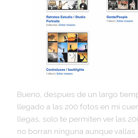
Bueno, despues de un largo tiempo
llegado a las 200 fotos en mi cuen
llegas, solo te permiten ver las 2
no borran ninguna aunque vallas 