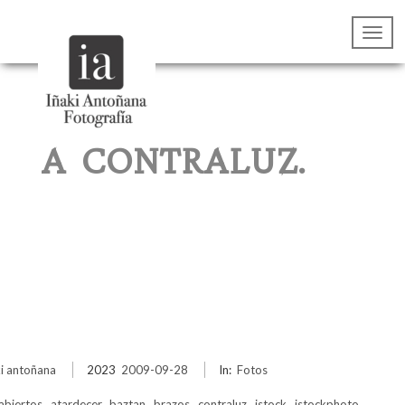
A CONTRALUZ.
ki antoñana
2023
2009-09-28
In:
Fotos
abiertos
,
atardecer
,
baztan
,
brazos
,
contraluz
,
istock
,
istockphoto
,