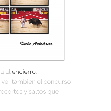
a al
encierro
,
ver tambien el concurso
ecortes y saltos que