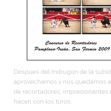
Despues del mdrugon de la subid
aprovechamos y nos quedamos a 
de recortadores, impresionantes r
hacen con los toros.